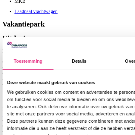
MKB
Laadpaal vrachtwagen
Vakantiepark
Uitdaging
Het vakantiepark kampte met hoge stroomkosten door de
fluctuerende energieprijzen en een overschot aan zonne-energie.
Toestemming
Details
Ove
Ondanks dat het park over duurzame energie beschikte, kon de
opgewekte zonne-energie niet altijd direct benut worden, waardoor
er energie verloren ging. Dit resulteerde in hogere kosten voor het
afnemen van energie van het net tijdens piekmomenten, vooral in de
Deze website maakt gebruik van cookies
avonduren.
We gebruiken cookies om content en advertenties te persona
Oplossing
om functies voor social media te bieden en om ons websitev
te analyseren. Ook delen we informatie over uw gebruik van
Door de installatie van het
modulaire accu-opslagsysteem van 20
site met onze partners voor social media, adverteren en ana
kWh
heeft het vakantiepark nu volledige controle over de
opgewekte zonne-energie. De overtollige zonne-energie wordt
Deze partners kunnen deze gegevens combineren met ande
opgeslagen en benut in de avonduren, wanneer de vraag naar
informatie die u aan ze heeft verstrekt of die ze hebben ver
energie het grootst is. Dit zorgt voor aanzienlijke kostenbesparingen,