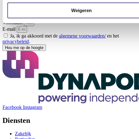
update-informatie, nieuws, inzichten of
promoties te ontvangen.
Weigeren
Voornaam
E-mail
Ja, ik ga akkoord met de
algemene voorwaarden/
en het
privacybeleid
.
Hou me op de hoogte
Facebook
Instagram
Diensten
Zakelijk