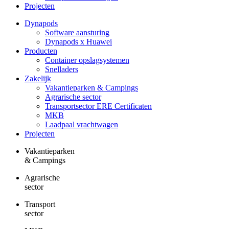
Projecten
Dynapods
Software aansturing
Dynapods x Huawei
Producten
Container opslagsystemen
Snelladers
Zakelijk
Vakantieparken & Campings
Agrarische sector
Transportsector ERE Certificaten
MKB
Laadpaal vrachtwagen
Projecten
Vakantieparken
& Campings
Agrarische
sector
Transport
sector