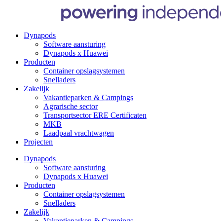
Dynapods
Software aansturing
Dynapods x Huawei
Producten
Container opslagsystemen
Snelladers
Zakelijk
Vakantieparken & Campings
Agrarische sector
Transportsector ERE Certificaten
MKB
Laadpaal vrachtwagen
Projecten
Dynapods
Software aansturing
Dynapods x Huawei
Producten
Container opslagsystemen
Snelladers
Zakelijk
Vakantieparken & Campings