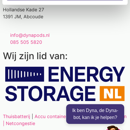
Hollandse Kade 27
1391 JM, Abcoude
info@dynapods.nl
085 505 5820
Wij zijn lid van:
Ik ben Dyna, de Dyna-
Thuisbatterij
|
Accu container
|
Energie opslag bedrijven
bot, kan ik je helpen?
|
Netcongestie