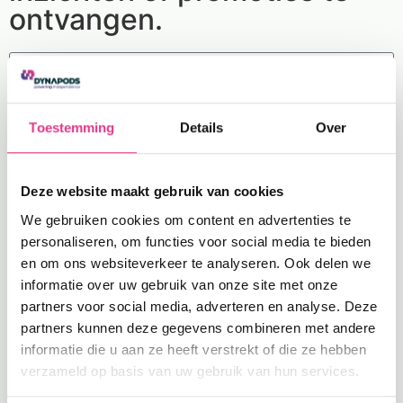
ontvangen.
Toestemming
Details
Over
Ja, ik ga akkoord met de
algemene voorwaarden/
en
het
privacybeleid
.
Hou me op de hoogte
Deze website maakt gebruik van cookies
We gebruiken cookies om content en advertenties te
Diensten
personaliseren, om functies voor social media te bieden
en om ons websiteverkeer te analyseren. Ook delen we
informatie over uw gebruik van onze site met onze
partners voor social media, adverteren en analyse. Deze
Zakelijk
partners kunnen deze gegevens combineren met andere
Particulier
informatie die u aan ze heeft verstrekt of die ze hebben
verzameld op basis van uw gebruik van hun services.
Producten