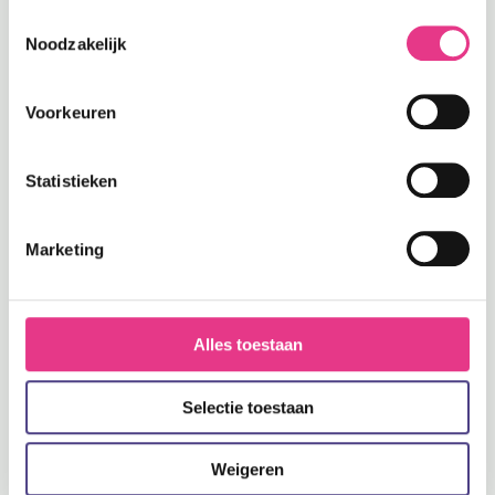
Toestemmingsselectie
Support
Noodzakelijk
Voorkeuren
FAQ
Statistieken
Contact
DynaPods
Marketing
Over Dynapods
Alles toestaan
In de media
Selectie toestaan
Contact
Weigeren